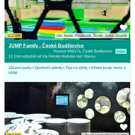
2CZ-004
Věk: Batole, Předškolák, Školák, Junior, Dospělý
JUMP Family - České Budějovice
Husova 686/17a, České Budějovice
mapa
13.3 km vzdušně od Via Ferrata Hluboká nad Vltavou
Zábavní parky • Sportovní aktivity • Tipy na výlety • Dětské kouty, herny a
hřiště