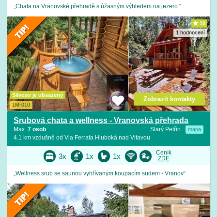
„Chata na Vranovské přehradě s úžasným výhledem na jezero.“
10
1 hodnocení
Silvestr je obsazený
Zobrazit kontakty
1M-010
Srubová chata a wellness - Vranovská přehrada
Max.
7 osob
Starý Petřín
mapa
4.1 km vzdušně od Via Ferrata Hluboká nad Vltavou
Ceník
3x
1x
1x
ZDE
„Wellness srub se saunou vyhřívaným koupacím sudem - Vranov“