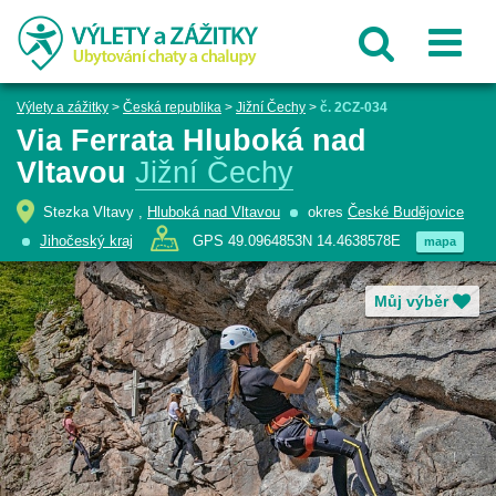
Výlety a zážitky
>
Česká republika
>
Jižní Čechy
>
č. 2CZ-034
Via Ferrata Hluboká nad
Vltavou
Jižní Čechy
Stezka Vltavy ,
Hluboká nad Vltavou
okres
České Budějovice
Jihočeský kraj
GPS 49.0964853N 14.4638578E
mapa
Můj výběr