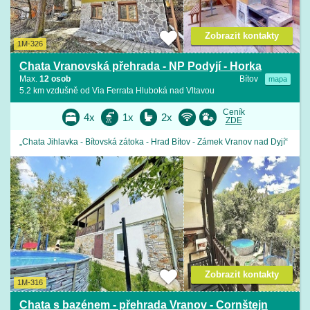
Zobrazit kontakty
1M-326
Chata Vranovská přehrada - NP Podyjí - Horka
Max.
12 osob
Bítov
mapa
5.2 km vzdušně od Via Ferrata Hluboká nad Vltavou
Ceník
4x
1x
2x
ZDE
„Chata Jihlavka - Bítovská zátoka - Hrad Bítov - Zámek Vranov nad Dyjí“
Zobrazit kontakty
1M-316
Chata s bazénem - přehrada Vranov - Cornštejn