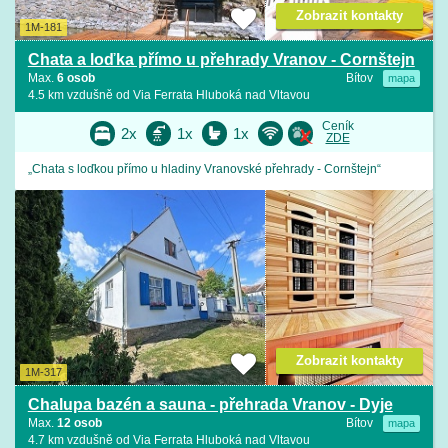
Zobrazit kontakty
1M-181
Chata a loďka přímo u přehrady Vranov - Cornštejn
Max.
6 osob
Bítov
mapa
4.5 km vzdušně od Via Ferrata Hluboká nad Vltavou
Ceník
2x
1x
1x
ZDE
„Chata s loďkou přímo u hladiny Vranovské přehrady - Cornštejn“
Zobrazit kontakty
1M-317
Chalupa bazén a sauna - přehrada Vranov - Dyje
Max.
12 osob
Bítov
mapa
4.7 km vzdušně od Via Ferrata Hluboká nad Vltavou