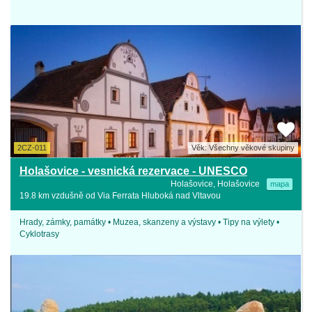
2CZ-011
Věk: Všechny věkové skupiny
Holašovice - vesnická rezervace - UNESCO
Holašovice, Holašovice
mapa
19.8 km vzdušně od Via Ferrata Hluboká nad Vltavou
Hrady, zámky, památky • Muzea, skanzeny a výstavy • Tipy na výlety •
Cyklotrasy