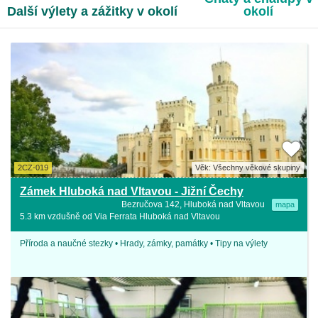
Další výlety a zážitky v okolí
okolí
2CZ-019
Věk: Všechny věkové skupiny
Zámek Hluboká nad Vltavou - Jižní Čechy
Bezručova 142, Hluboká nad Vltavou
mapa
5.3 km vzdušně od Via Ferrata Hluboká nad Vltavou
Příroda a naučné stezky • Hrady, zámky, památky • Tipy na výlety