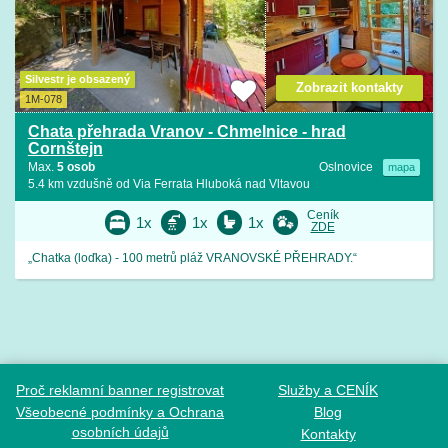
Silvestr je obsazený
Zobrazit kontakty
1M-078
Chata přehrada Vranov - Chmelnice - hrad
Cornštejn
Max.
5 osob
Oslnovice
mapa
5.4 km vzdušně od Via Ferrata Hluboká nad Vltavou
Ceník
1x
1x
1x
ZDE
„Chatka (loďka) - 100 metrů pláž VRANOVSKÉ PŘEHRADY.“
Proč reklamní banner registrovat
Služby a CENÍK
Všeobecné podmínky a Ochrana
Blog
osobních údajů
Kontakty