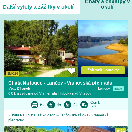
Chaty a chalupy v
Další výlety a zážitky v okolí
okolí
Zobrazit kontakty
1M-114
Chata Na louce - Lančov - Vranovská přehrada
Max.
24 osob
Lančov
mapa
0.6 km vzdušně od Via Ferrata Hluboká nad Vltavou
Ceník
6x
4x
4x
ZDE
„Chata Na Louce (až 24 osob) - Lančovská zátoka - Vranovská
přehrada“
9.1