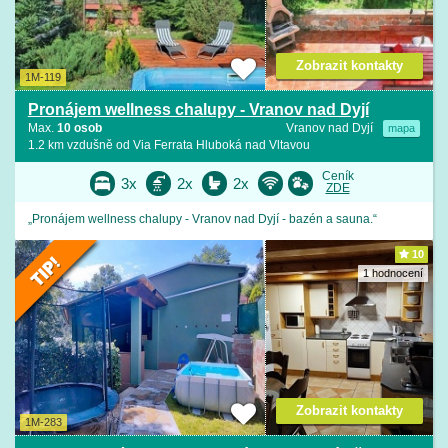
Zobrazit kontakty
1M-119
Pronájem wellness chalupy - Vranov nad Dyjí
Max.
10 osob
Vranov nad Dyjí
mapa
1.2 km vzdušně od Via Ferrata Hluboká nad Vltavou
Ceník
3x
2x
2x
ZDE
„Pronájem wellness chalupy - Vranov nad Dyjí - bazén a sauna.“
10
1 hodnocení
Zobrazit kontakty
1M-283