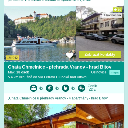
10
1 hodnocení
Zobrazit kontakty
1M-042
Chata Chmelnice - přehrada Vranov - hrad Bítov
Max.
18 osob
Oslnovice
mapa
5.4 km vzdušně od Via Ferrata Hluboká nad Vltavou
Ceník
4x
4x
4x
ZDE
„Chata Chmelnice u přehrady Vranov - 4 apartmány - hrad Bítov“