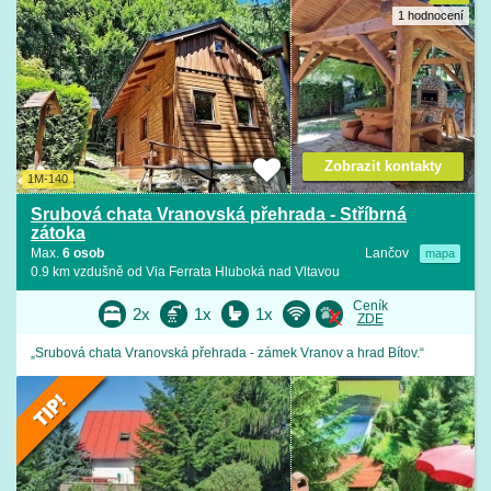
1 hodnocení
Zobrazit kontakty
1M-140
Srubová chata Vranovská přehrada - Stříbrná
zátoka
Max.
6 osob
Lančov
mapa
0.9 km vzdušně od Via Ferrata Hluboká nad Vltavou
Ceník
2x
1x
1x
ZDE
„Srubová chata Vranovská přehrada - zámek Vranov a hrad Bítov.“