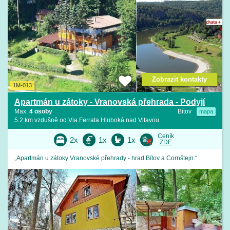
Zobrazit kontakty
1M-013
Apartmán u zátoky - Vranovská přehrada - Podyjí
Max.
4 osoby
Bítov
mapa
5.2 km vzdušně od Via Ferrata Hluboká nad Vltavou
Ceník
2x
1x
1x
ZDE
„Apartmán u zátoky Vranovské přehrady - hrad Bítov a Cornštejn.“