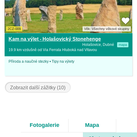
2CZ-009
Věk: Všechny věkové skupiny
Kam na výlet - Holašovický Stonehenge
Holašovice, Dubné
mapa
19.9 km vzdušně od Via Ferrata Hluboká nad Vltavou
Příroda a naučné stezky • Tipy na výlety
Zobrazit další zážitky (10)
Fotogalerie
Mapa