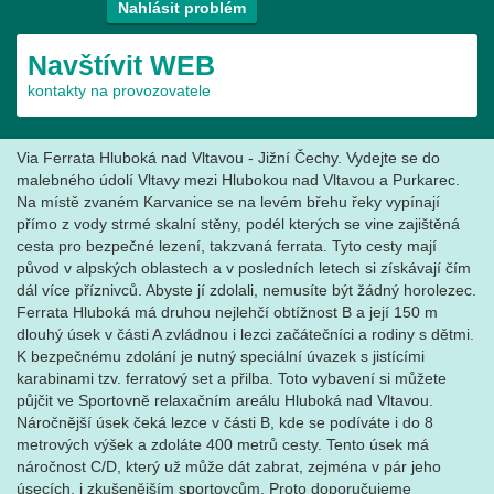
Nahlásit problém
Navštívit WEB
kontakty na provozovatele
Via Ferrata Hluboká nad Vltavou - Jižní Čechy. Vydejte se do
malebného údolí Vltavy mezi Hlubokou nad Vltavou a Purkarec.
Na místě zvaném Karvanice se na levém břehu řeky vypínají
přímo z vody strmé skalní stěny, podél kterých se vine zajištěná
cesta pro bezpečné lezení, takzvaná ferrata. Tyto cesty mají
původ v alpských oblastech a v posledních letech si získávají čím
dál více příznivců. Abyste jí zdolali, nemusíte být žádný horolezec.
Ferrata Hluboká má druhou nejlehčí obtížnost B a její 150 m
dlouhý úsek v části A zvládnou i lezci začátečníci a rodiny s dětmi.
K bezpečnému zdolání je nutný speciální úvazek s jistícími
karabinami tzv. ferratový set a přilba. Toto vybavení si můžete
půjčit ve Sportovně relaxačním areálu Hluboká nad Vltavou.
Náročnější úsek čeká lezce v části B, kde se podíváte i do 8
metrových výšek a zdoláte 400 metrů cesty. Tento úsek má
náročnost C/D, který už může dát zabrat, zejména v pár jeho
úsecích, i zkušenějším sportovcům. Proto doporučujeme