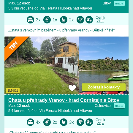
Max.
12 osob
Bítov
mapa
5.3 km vzdušně od Via Ferrata Hluboká nad Vltavou
Ceník
3x
1x
2x
ZDE
„Chata s venkovním bazénem - u přehrady Vranov - Dětské hřiště“
Zobrazit kontakty
1M-011
Chata u přehrady Vranov - hrad Cornštejn a Bítov
Max.
12 osob
Oslnovice
mapa
5.4 km vzdušně od Via Ferrata Hluboká nad Vltavou
Ceník
4x
2x
3x
ZDE
„Chata na Vranovské přehradě se sportovním vyžitím.“