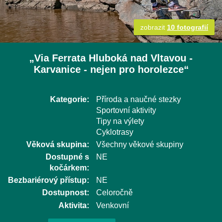
zobrazit
10 fotografií
„Via Ferrata Hluboká nad Vltavou -
Karvanice - nejen pro horolezce“
Kategorie:
Příroda a naučné stezky
Sportovní aktivity
Tipy na výlety
Cyklotrasy
Věková skupina:
Všechny věkové skupiny
Dostupné s
NE
kočárkem:
Bezbariérový přístup:
NE
Dostupnost:
Celoročně
Aktivita:
Venkovní