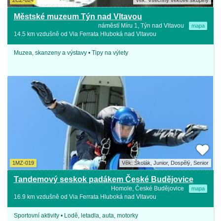
2CZ-024
Věk: Všechny věkové skupiny
Městské muzeum Týn nad Vltavou
náměstí Míru 1, Týn nad Vltavou
mapa
14.5 km vzdušně od Via Ferrata Hluboká nad Vltavou
Muzea, skanzeny a výstavy • Tipy na výlety
1MZ-019
Věk: Školák, Junior, Dospělý, Senior
Tandemový seskok padákem České Budějovice
Homole, České Budějovice
mapa
16.9 km vzdušně od Via Ferrata Hluboká nad Vltavou
Sportovní aktivity • Lodě, letadla, auta, motorky