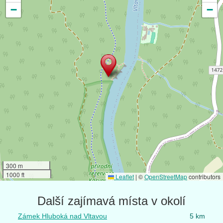
−
−
300 m
1000 ft
Leaflet
|
©
OpenStreetMap
contributors
Další zajímavá místa v okolí
Zámek Hluboká nad Vltavou
5 km