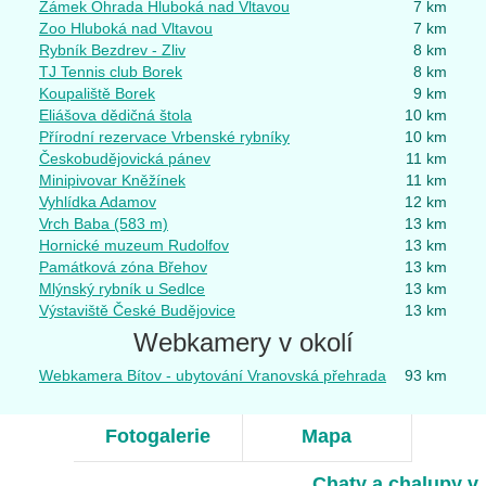
Zámek Ohrada Hluboká nad Vltavou
7 km
Zoo Hluboká nad Vltavou
7 km
Rybník Bezdrev - Zliv
8 km
TJ Tennis club Borek
8 km
Koupaliště Borek
9 km
Eliášova dědičná štola
10 km
Přírodní rezervace Vrbenské rybníky
10 km
Českobudějovická pánev
11 km
Minipivovar Kněžínek
11 km
Vyhlídka Adamov
12 km
Vrch Baba (583 m)
13 km
Hornické muzeum Rudolfov
13 km
Památková zóna Břehov
13 km
Mlýnský rybník u Sedlce
13 km
Výstaviště České Budějovice
13 km
Webkamery v okolí
Webkamera Bítov - ubytování Vranovská přehrada
93 km
Fotogalerie
Mapa
Chaty a chalupy v