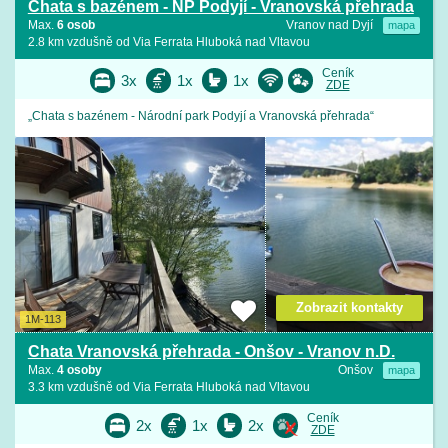
Chata s bazénem - NP Podyjí - Vranovská přehrada
Max.
6 osob
Vranov nad Dyjí
mapa
2.8 km vzdušně od Via Ferrata Hluboká nad Vltavou
Ceník
3x
1x
1x
ZDE
„Chata s bazénem - Národní park Podyjí a Vranovská přehrada“
Zobrazit kontakty
1M-113
Chata Vranovská přehrada - Onšov - Vranov n.D.
Max.
4 osoby
Onšov
mapa
3.3 km vzdušně od Via Ferrata Hluboká nad Vltavou
Ceník
2x
1x
2x
ZDE