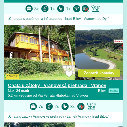
Ceník
3x
1x
1x
ZDE
„Chalupa s bazénem a infrasaunou - hrad Bítov - Vranov nad Dyjí“
Zobrazit kontakty
1M-012
Chata u zátoky - Vranovská přehrada - Vranov
Max.
24 osob
Bítov
mapa
5.2 km vzdušně od Via Ferrata Hluboká nad Vltavou
Ceník
7x
2x
3x
ZDE
„Chata u zátoky Vranovské přehrady - zámek Vranov - hrad Bítov.“