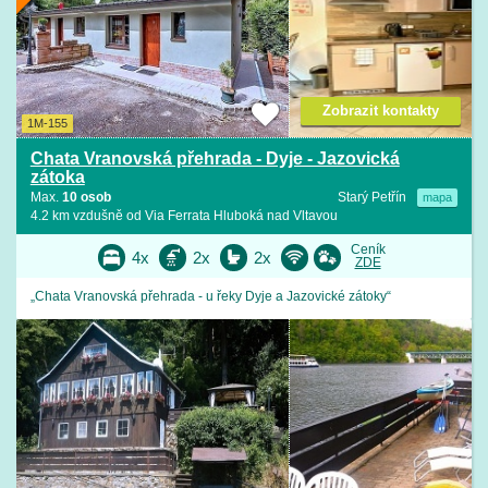
Zobrazit kontakty
1M-155
Chata Vranovská přehrada - Dyje - Jazovická
zátoka
Max.
10 osob
Starý Petřín
mapa
4.2 km vzdušně od Via Ferrata Hluboká nad Vltavou
Ceník
4x
2x
2x
ZDE
„Chata Vranovská přehrada - u řeky Dyje a Jazovické zátoky“