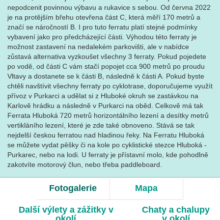
nepodcenit povinnou výbavu a rukavice s sebou. Od června 2022
je na protějším břehu otevřena část C, která měří 170 metrů a
značí se náročností B. I pro tuto ferratu platí stejné podmínky
vybavení jako pro předcházející části. Výhodou této ferraty je
možnost zastavení na nedalekém parkovišti, ale v nabídce
zůstavá alternativa vyzkoušet všechny 3 ferraty. Pokud pojedete
po vodě, od části C vám stačí popojet cca 900 metrů po proudu
Vltavy a dostanete se k části B, následně k části A. Pokud byste
chtěli navštívit všechny ferraty po cyklotrase, doporučujeme využít
přívoz v Purkarci a udělat si z Hluboké okruh se zastávkou na
Karlově hrádku a následně v Purkarci na oběd. Celkově má tak
Ferrata Hluboká 720 metrů horizontálního lezení a desítky metrů
vertikláního lezení, které je zde také obnoveno. Stává se tak
nejdelší českou ferratou nad hladinou řeky. Na Ferratu Hluboká
se můžete vydat pěšky či na kole po cyklistické stezce Hluboká -
Purkarec, nebo na lodi. U ferraty je přístavní molo, kde pohodlně
zakotvíte motorový člun, nebo třeba paddleboard.
Fotogalerie
Mapa
Další výlety a zážitky v
Chaty a chalupy
okolí
v okolí