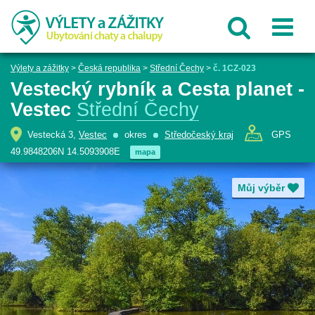
Výlety a zážitky
>
Česká republika
>
Střední Čechy
>
č. 1CZ-023
Vestecký rybník a Cesta planet -
Vestec
Střední Čechy
Vestecká 3,
Vestec
okres
Středočeský kraj
GPS
49.9848206N 14.5093908E
mapa
Můj výběr