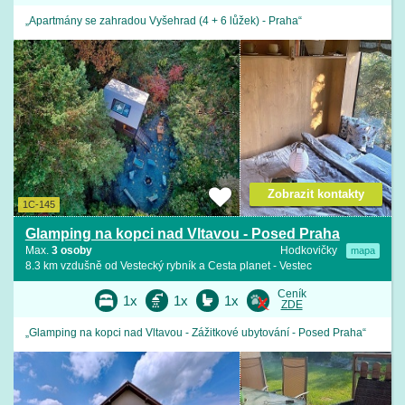
„Apartmány se zahradou Vyšehrad (4 + 6 lůžek) - Praha“
Zobrazit kontakty
1C-145
Glamping na kopci nad Vltavou - Posed Praha
Max.
3 osoby
Hodkovičky
mapa
8.3 km vzdušně od Vestecký rybník a Cesta planet - Vestec
Ceník
1x
1x
1x
ZDE
„Glamping na kopci nad Vltavou - Zážitkové ubytování - Posed Praha“