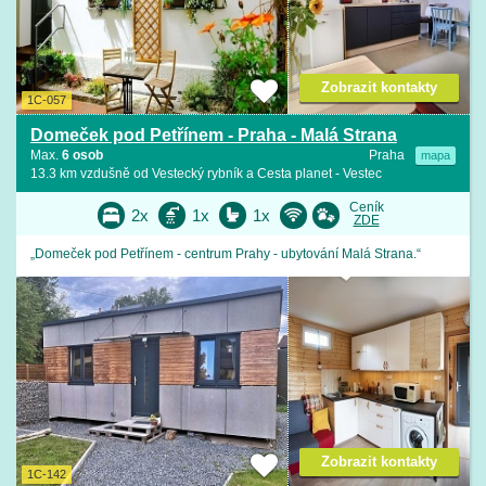
Zobrazit kontakty
1C-057
Domeček pod Petřínem - Praha - Malá Strana
Max.
6 osob
Praha
mapa
13.3 km vzdušně od Vestecký rybník a Cesta planet - Vestec
Ceník
2x
1x
1x
ZDE
„Domeček pod Petřínem - centrum Prahy - ubytování Malá Strana.“
Zobrazit kontakty
1C-142