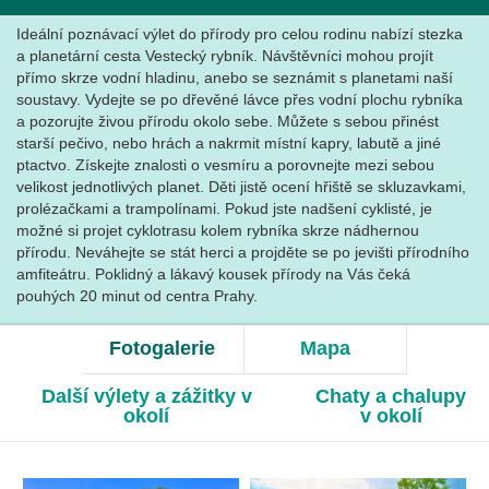
Ideální poznávací výlet do přírody pro celou rodinu nabízí stezka
a planetární cesta Vestecký rybník. Návštěvníci mohou projít
přímo skrze vodní hladinu, anebo se seznámit s planetami naší
soustavy. Vydejte se po dřevěné lávce přes vodní plochu rybníka
a pozorujte živou přírodu okolo sebe. Můžete s sebou přinést
starší pečivo, nebo hrách a nakrmit místní kapry, labutě a jiné
ptactvo. Získejte znalosti o vesmíru a porovnejte mezi sebou
velikost jednotlivých planet. Děti jistě ocení hřiště se skluzavkami,
prolézačkami a trampolínami. Pokud jste nadšení cyklisté, je
možné si projet cyklotrasu kolem rybníka skrze nádhernou
přírodu. Neváhejte se stát herci a projděte se po jevišti přírodního
amfiteátru. Poklidný a lákavý kousek přírody na Vás čeká
pouhých 20 minut od centra Prahy.
Fotogalerie
Mapa
Další výlety a zážitky v
Chaty a chalupy
okolí
v okolí