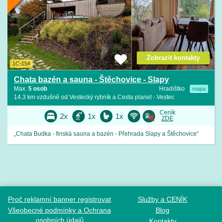
Zobrazit kontakty
1C-154
Chata bazén a sauna - Štěchovice - Slapy
Max.
5 osob
Hradištko
mapa
14.3 km vzdušně od Vestecký rybník a Cesta planet - Vestec
Ceník
2x
1x
1x
ZDE
„Chata Budka - finská sauna a bazén - Přehrada Slapy a Štěchovice“
Proč reklamní banner registrovat
Služby a CENÍK
Všeobecné podmínky a Ochrana
Blog
osobních údajů
Kontakty