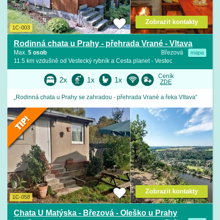
Zobrazit kontakty
1C-003
Rodinná chata u Prahy - přehrada Vrané - Vltava
Max.
5 osob
Březová
mapa
11.5 km vzdušně od Vestecký rybník a Cesta planet - Vestec
Ceník
2x
1x
1x
ZDE
„Rodinná chata u Prahy se zahradou - přehrada Vrané a řeka Vltava“
Zobrazit kontakty
1C-058
Chata U Matýska - Březová - Oleško u Prahy