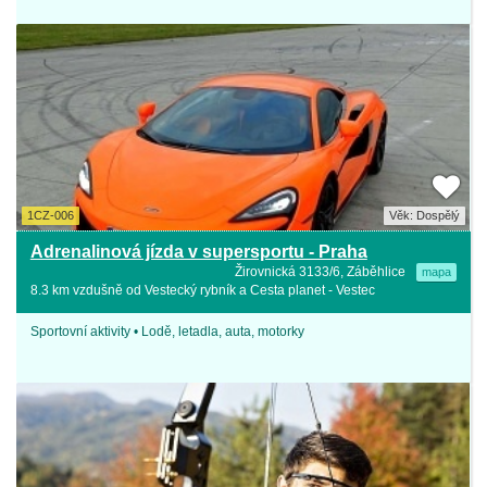
1CZ-006
Věk: Dospělý
Adrenalinová jízda v supersportu - Praha
Žirovnická 3133/6, Záběhlice
mapa
8.3 km vzdušně od Vestecký rybník a Cesta planet - Vestec
Sportovní aktivity • Lodě, letadla, auta, motorky