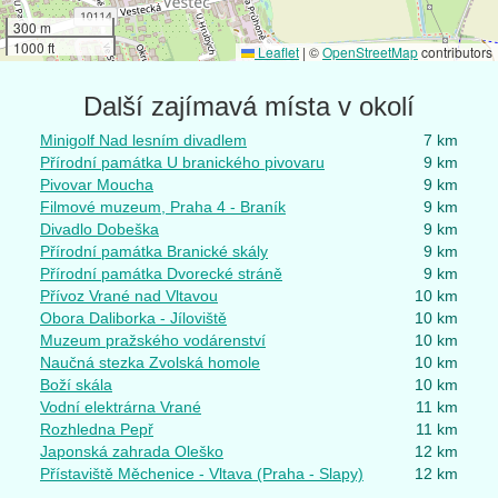
300 m
1000 ft
Leaflet
|
©
OpenStreetMap
contributors
Další zajímavá místa v okolí
Minigolf Nad lesním divadlem
7 km
Přírodní památka U branického pivovaru
9 km
Pivovar Moucha
9 km
Filmové muzeum, Praha 4 - Braník
9 km
Divadlo Dobeška
9 km
Přírodní památka Branické skály
9 km
Přírodní památka Dvorecké stráně
9 km
Přívoz Vrané nad Vltavou
10 km
Obora Daliborka - Jíloviště
10 km
Muzeum pražského vodárenství
10 km
Naučná stezka Zvolská homole
10 km
Boží skála
10 km
Vodní elektrárna Vrané
11 km
Rozhledna Pepř
11 km
Japonská zahrada Oleško
12 km
Přístaviště Měchenice - Vltava (Praha - Slapy)
12 km