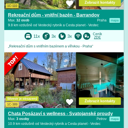
Zobrazit kontakty
1C-110
Rekreační dům - vnitřní bazén - Barrandov
Max.
32 osob
Praha
mapa
9.8 km vzdušně od Vestecký rybník a Cesta planet - Vestec
Ceník
11x
3x
3x
ZDE
„Rekreační dům s vnitřním bazénem a vířivkou - Praha“
Silvestr je obsazený
Zobrazit kontakty
1C-389
Chata Posázaví s wellness - Svatojanské proudy
Max.
3 osoby
Petrov
mapa
10.9 km vzdušně od Vestecký rybník a Cesta planet - Vestec