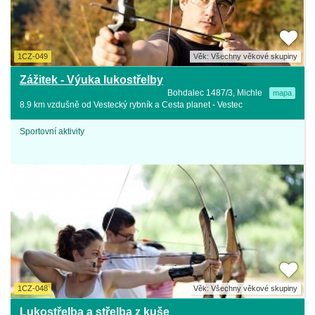
1CZ-049
Věk: Všechny věkové skupiny
Zážitek - Výuka lukostřelby
Bohdalec 1487/3, Michle
mapa
8.9 km vzdušně od Vestecký rybník a Cesta planet - Vestec
Sportovní aktivity
1CZ-048
Věk: Všechny věkové skupiny
Lukostřelba a střelba z kuše