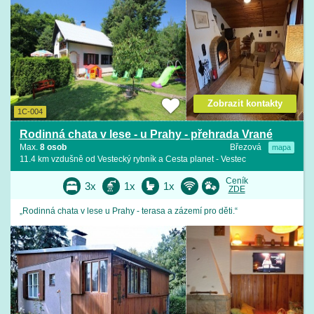
Zobrazit kontakty
1C-004
Rodinná chata v lese - u Prahy - přehrada Vrané
Max.
8 osob
Březová
mapa
11.4 km vzdušně od Vestecký rybník a Cesta planet - Vestec
Ceník
3x
1x
1x
ZDE
„Rodinná chata v lese u Prahy - terasa a zázemí pro děti.“