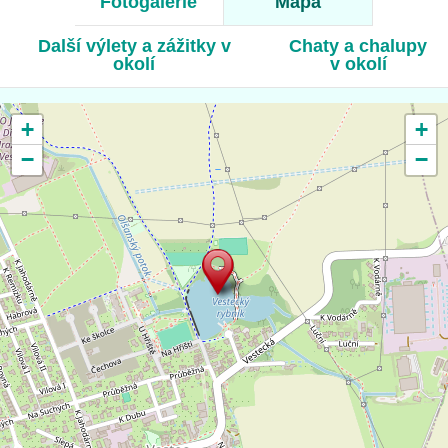
Fotogalerie
Mapa
Další výlety a zážitky v
Chaty a chalupy
okolí
v okolí
+
+
−
−