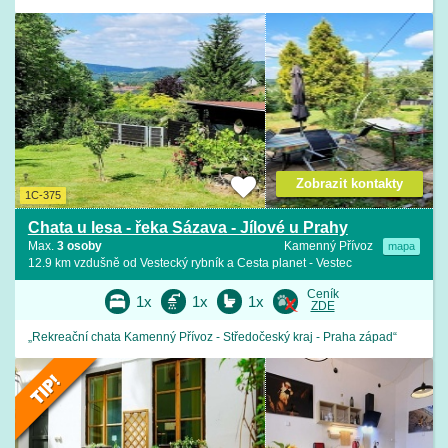
Zobrazit kontakty
1C-375
Chata u lesa - řeka Sázava - Jílové u Prahy
Max.
3 osoby
Kamenný Přívoz
mapa
12.9 km vzdušně od Vestecký rybník a Cesta planet - Vestec
Ceník
1x
1x
1x
ZDE
„Rekreační chata Kamenný Přívoz - Středočeský kraj - Praha západ“