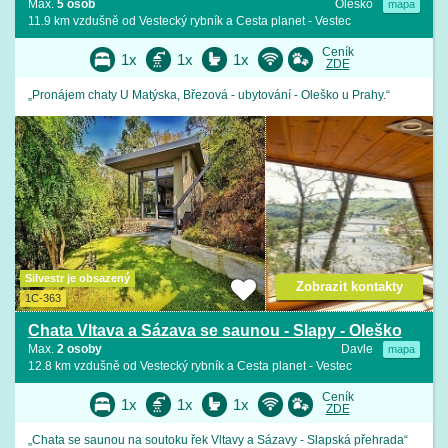
Max.
5 osob
Oleško
mapa
11.9 km vzdušně od Vestecký rybník a Cesta planet - Vestec
Ceník
1x
1x
1x
ZDE
„Pronájem chaty U Matýska, Březová - ubytování - Oleško u Prahy.“
Silvestr je obsazený
Zobrazit kontakty
1C-363
Chata Vltava a Sázava se saunou - Slapy - Oleško
Max.
2 osoby
Davle
mapa
12.8 km vzdušně od Vestecký rybník a Cesta planet - Vestec
Ceník
1x
1x
1x
ZDE
„Chata se saunou na soutoku řek Vltavy a Sázavy - Slapská přehrada“