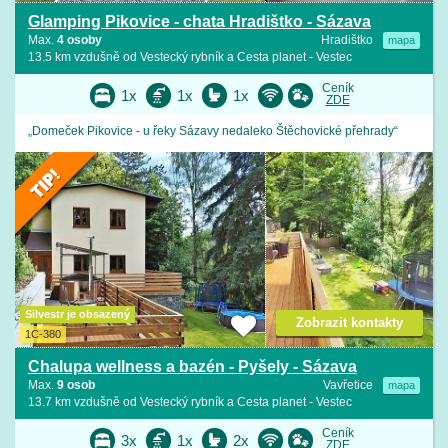
Glamping Pikovice - chata Hradištko - Sázava
Max.
4 osoby
Hradištko
mapa
13.5 km vzdušně od Vestecký rybník a Cesta planet - Vestec
Ceník
1x
1x
1x
ZDE
„Domeček Pikovice - u řeky Sázavy nedaleko Štěchovické přehrady“
Silvestr je obsazený
Zobrazit kontakty
1C-380
Chalupa wellness a bazén - Pyšely - Sázava
Max.
9 osob
Vavřetice
mapa
13.7 km vzdušně od Vestecký rybník a Cesta planet - Vestec
Ceník
3x
1x
2x
ZDE