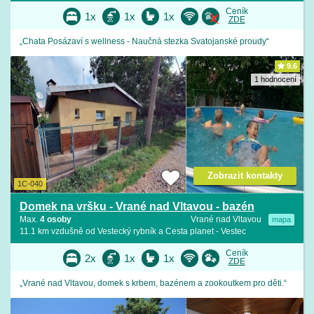
Ceník
1x
1x
1x
ZDE
„Chata Posázaví s wellness - Naučná stezka Svatojanské proudy“
9.6
1 hodnocení
Zobrazit kontakty
1C-040
Domek na vršku - Vrané nad Vltavou - bazén
Max.
4 osoby
Vrané nad Vltavou
mapa
11.1 km vzdušně od Vestecký rybník a Cesta planet - Vestec
Ceník
2x
1x
1x
ZDE
„Vrané nad Vltavou, domek s krbem, bazénem a zookoutkem pro děti.“