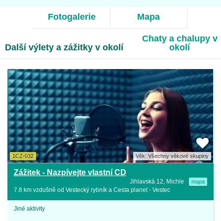
Fotogalerie
Mapa
Chaty a chalupy v
Další výlety a zážitky v okolí
okolí
1CZ-032
Věk: Všechny věkové skupiny
Zážitek - Nazpívejte vlastní CD
Jihlavská 12, Michle
mapa
7.8 km vzdušně od Vestecký rybník a Cesta planet - Vestec
Jiné aktivity