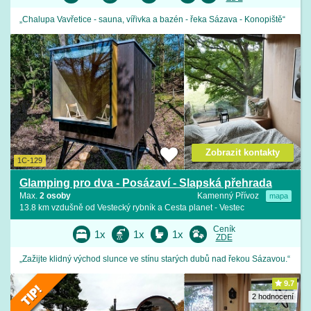
„Chalupa Vavřetice - sauna, vířivka a bazén - řeka Sázava - Konopiště“
Zobrazit kontakty
1C-129
Glamping pro dva - Posázaví - Slapská přehrada
Max.
2 osoby
Kamenný Přívoz
mapa
13.8 km vzdušně od Vestecký rybník a Cesta planet - Vestec
Ceník
1x
1x
1x
ZDE
„Zažijte klidný východ slunce ve stínu starých dubů nad řekou Sázavou.“
9.7
2 hodnocení