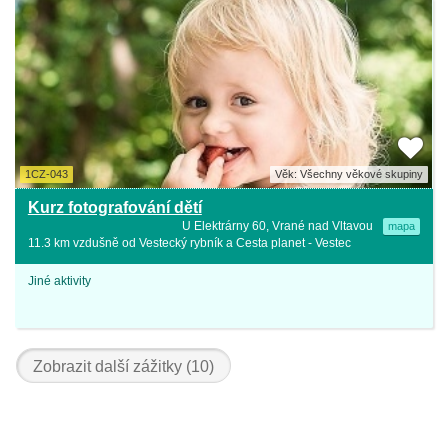
1CZ-043
Věk: Všechny věkové skupiny
Kurz fotografování dětí
U Elektrárny 60, Vrané nad Vltavou
mapa
11.3 km vzdušně od Vestecký rybník a Cesta planet - Vestec
Jiné aktivity
Zobrazit další zážitky (10)