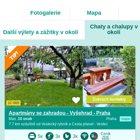
Fotogalerie
Mapa
Chaty a chalupy v
Další výlety a zážitky v okolí
okolí
Zobrazit kontakty
1C-069
Apartmány se zahradou - Vyšehrad - Praha
Max.
10 osob
Praha
mapa
7.7 km vzdušně od Vestecký rybník a Cesta planet - Vestec
Ceník
5x
3x
3x
ZDE