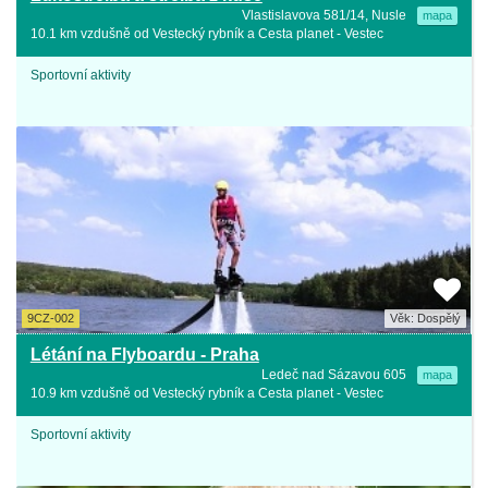
Vlastislavova 581/14, Nusle
mapa
10.1 km vzdušně od Vestecký rybník a Cesta planet - Vestec
Sportovní aktivity
9CZ-002
Věk: Dospělý
Létání na Flyboardu - Praha
Ledeč nad Sázavou 605
mapa
10.9 km vzdušně od Vestecký rybník a Cesta planet - Vestec
Sportovní aktivity