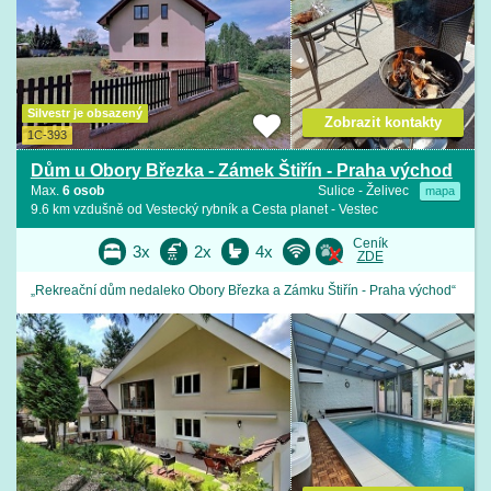
Silvestr je obsazený
Zobrazit kontakty
1C-393
Dům u Obory Březka - Zámek Štiřín - Praha východ
Max.
6 osob
Sulice - Želivec
mapa
9.6 km vzdušně od Vestecký rybník a Cesta planet - Vestec
Ceník
3x
2x
4x
ZDE
„Rekreační dům nedaleko Obory Březka a Zámku Štiřín - Praha východ“