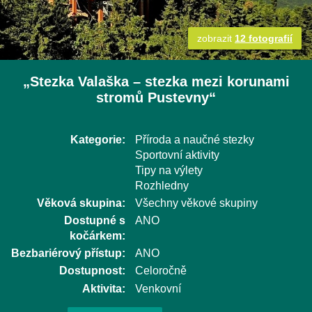
zobrazit
12 fotografií
„Stezka Valaška – stezka mezi korunami
stromů Pustevny“
Kategorie:
Příroda a naučné stezky
Sportovní aktivity
Tipy na výlety
Rozhledny
Věková skupina:
Všechny věkové skupiny
Dostupné s
ANO
kočárkem:
Bezbariérový přístup:
ANO
Dostupnost:
Celoročně
Aktivita:
Venkovní