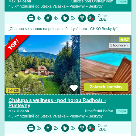
Max.
14 osob
Kunčice pod Ondřejníkem
mapa
4.3 km vzdušně od Stezka Valaška – Pustevny – Beskydy
Ceník
4x
4x
5x
ZDE
„Chalupa se saunou na polosamotě - Lysá hora - CHKO Beskydy.“
9.7
1 hodnocení
Zobrazit kontakty
3M-125
Chalupa s wellness - pod horou Radhošť -
Pustevny
Max.
8 osob
Prostřední Bečva
mapa
4.3 km vzdušně od Stezka Valaška – Pustevny – Beskydy
Ceník
3x
2x
3x
ZDE