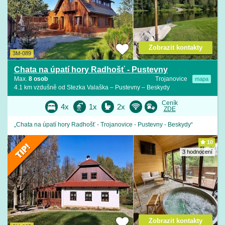
Zobrazit kontakty
3M-089
Chata na úpatí hory Radhošť - Pustevny
Max.
8 osob
Trojanovice
mapa
4.1 km vzdušně od Stezka Valaška – Pustevny – Beskydy
Ceník
4x
1x
2x
ZDE
„Chata na úpatí hory Radhošť - Trojanovice - Pustevny - Beskydy“
10
3 hodnocení
Zobrazit kontakty