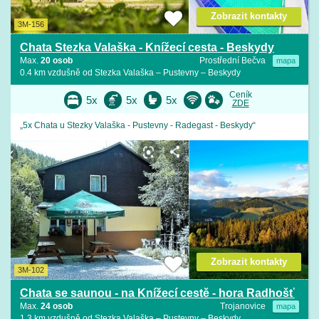
Zobrazit kontakty
3M-156
Chata Stezka Valaška - Knížecí cesta - Beskydy
Max.
20 osob
Prostřední Bečva
mapa
0.4 km vzdušně od Stezka Valaška – Pustevny – Beskydy
Ceník
5x
5x
5x
ZDE
„5x Chata u Stezky Valaška - Pustevny - Radegast - Beskydy“
Zobrazit kontakty
3M-102
Chata se saunou - na Knížecí cestě - hora Radhošť
Max.
24 osob
Trojanovice
mapa
1.3 km vzdušně od Stezka Valaška – Pustevny – Beskydy