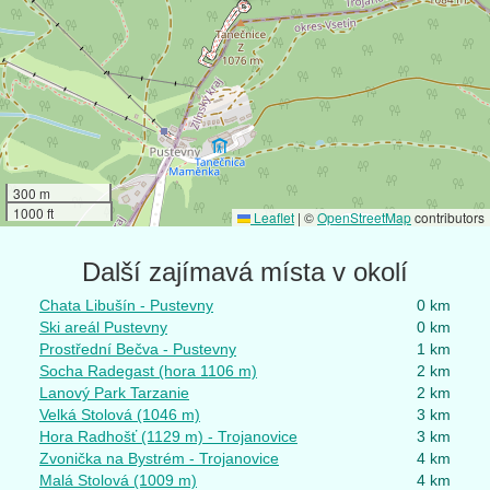
300 m
1000 ft
Leaflet
|
©
OpenStreetMap
contributors
Další zajímavá místa v okolí
Chata Libušín - Pustevny
0 km
Ski areál Pustevny
0 km
Prostřední Bečva - Pustevny
1 km
Socha Radegast (hora 1106 m)
2 km
Lanový Park Tarzanie
2 km
Velká Stolová (1046 m)
3 km
Hora Radhošť (1129 m) - Trojanovice
3 km
Zvonička na Bystrém - Trojanovice
4 km
Malá Stolová (1009 m)
4 km