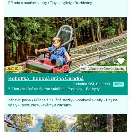
Příroda a naučné stezky • Tipy na výlety • Rozhledny
3MZ-024
Věk: Všechny věkové skupiny
Boboffka - bobová dráha Čeladná
Čeladná 984, Čeladná
mapa
5.3 km vzdušně od Stezka Valaška – Pustevny – Beskydy
Zábavní parky • Příroda a naučné stezky • Sportovní aktivity • Tipy na
výlety • Restaurace, kavárny a cukrárny