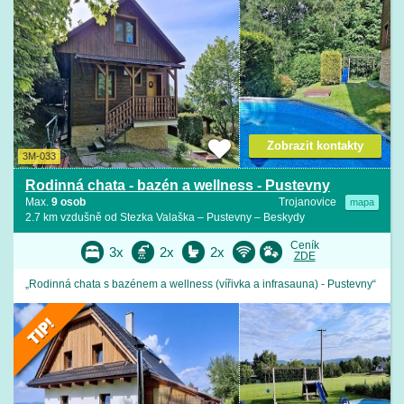
Zobrazit kontakty
3M-033
Rodinná chata - bazén a wellness - Pustevny
Max.
9 osob
Trojanovice
mapa
2.7 km vzdušně od Stezka Valaška – Pustevny – Beskydy
Ceník
3x
2x
2x
ZDE
„Rodinná chata s bazénem a wellness (vířivka a infrasauna) - Pustevny“