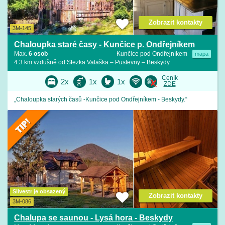
Zobrazit kontakty
3M-145
Chaloupka staré časy - Kunčice p. Ondřejníkem
Max.
6 osob
Kunčice pod Ondřejníkem
mapa
4.3 km vzdušně od Stezka Valaška – Pustevny – Beskydy
Ceník
2x
1x
1x
ZDE
„Chaloupka starých časů -Kunčice pod Ondřejníkem - Beskydy.“
Silvestr je obsazený
Zobrazit kontakty
3M-086
Chalupa se saunou - Lysá hora - Beskydy