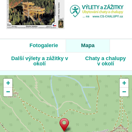
Fotogalerie
Mapa
Další výlety a zážitky v
Chaty a chalupy
okolí
v okolí
+
+
−
−