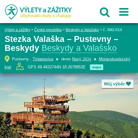
Výlety a zážitky
>
Česká republika
>
Beskydy a Valašsko
>
č. 3MZ-014
Stezka Valaška – Pustevny –
Beskydy
Beskydy a Valašsko
Pustevny ,
Trojanovice
okres
Nový Jičín
Moravskoslezský
kraj
GPS 49.4932744N 18.2678853E
mapa
Můj výběr