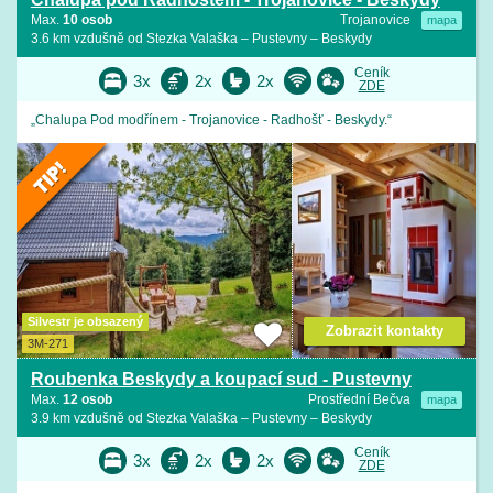
Max.
10 osob
Trojanovice
mapa
3.6 km vzdušně od Stezka Valaška – Pustevny – Beskydy
Ceník
3x
2x
2x
ZDE
„Chalupa Pod modřínem - Trojanovice - Radhošť - Beskydy.“
Silvestr je obsazený
Zobrazit kontakty
3M-271
Roubenka Beskydy a koupací sud - Pustevny
Max.
12 osob
Prostřední Bečva
mapa
3.9 km vzdušně od Stezka Valaška – Pustevny – Beskydy
Ceník
3x
2x
2x
ZDE