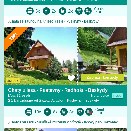
Ceník
5x
2x
2x
ZDE
„Chata se saunou na Knížecí cestě - Pustevny - Beskydy.“
Zobrazit kontakty
3M-297
Chaty u lesa - Pustevny - Radhošť - Beskydy
Max.
32 osob
Trojanovice
mapa
2.1 km vzdušně od Stezka Valaška – Pustevny – Beskydy
Ceník
13x
8x
8x
ZDE
„Chaty s terasou - Valašské muzeum v přírodě - lanový park Tarzánie“