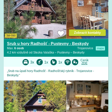
Zobrazit kontakty
3M-090
Srub u hory Radhošť - Pustevny - Beskydy
Max.
6 osob
Trojanovice
mapa
4.2 km vzdušně od Stezka Valaška – Pustevny – Beskydy
Ceník
3x
1x
1x
ZDE
„Srub na úpatí hory Radhošť - Radhošťský rybník - Trojanovice -
Beskydy.“