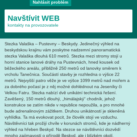
Nahlásit problém
Navštívit WEB
kontakty na provozovatele
Stezka Valaška – Pustevny – Beskydy. Jedinečný výhled na
beskydskou krajinu vám poskytne nadzemní panoramatická
stezka Valaška dlouhá 610 metrů. Stezka mezi stromy stojí u
horní stanice lanové dráhy na Pustevnách, hned kousek od
běžeckého areálu, přibližně 250 metrů od lanovky směrem k
vrcholu Tanečnica. Součástí stavby je rozhledna o výšce 22
metrů. Nejvyšší patro věže je ve výšce 1099 metrů nad mořem a
za dobrého počasí je z něj možné dohlédnout na Jeseníky či
Velkou Fatru. Stezka nabízí dvě unikátní technická řešení.
Zavěšený, 150 metrů dlouhý, „himálajský“ chodník, jehož
konstrukce se zatím nikde v republice nepoužila, a pro mnohé
bude adrenalinovým zážitkem. Druhou unikátností je skleněná
vyhlídka. Ta má evokovat pocit, že člověk stojí ve vzduchu.
Návštěvníci tak prožijí chvíle v korunách stromů, kde je nádherný
výhled na hřeben Beskyd. Na stezce se návštěvníci dozvědí
mnoho zajímavostí o přírodě Beskyd, ale i blízkém okolí.