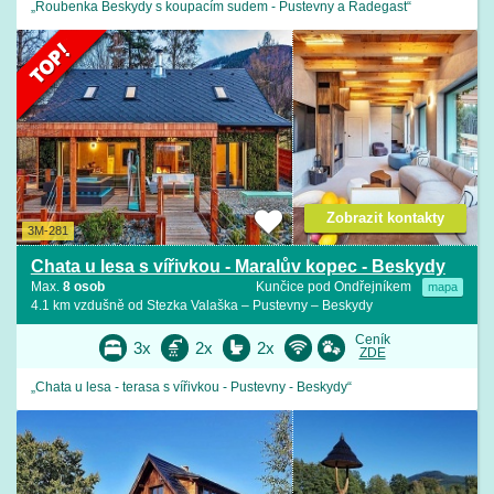
„Roubenka Beskydy s koupacím sudem - Pustevny a Radegast“
Zobrazit kontakty
3M-281
Chata u lesa s vířivkou - Maralův kopec - Beskydy
Max.
8 osob
Kunčice pod Ondřejníkem
mapa
4.1 km vzdušně od Stezka Valaška – Pustevny – Beskydy
Ceník
3x
2x
2x
ZDE
„Chata u lesa - terasa s vířivkou - Pustevny - Beskydy“