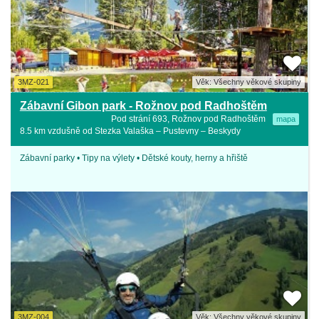
3MZ-021
Věk: Všechny věkové skupiny
Zábavní Gibon park - Rožnov pod Radhoštěm
Pod strání 693, Rožnov pod Radhoštěm
mapa
8.5 km vzdušně od Stezka Valaška – Pustevny – Beskydy
Zábavní parky • Tipy na výlety • Dětské kouty, herny a hřiště
3MZ-004
Věk: Všechny věkové skupiny