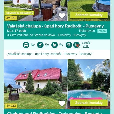
Silvestr je obsazený
Zobrazit kontakty
3M-141
Valašská chalupa - úpatí hory Radhošť - Pustevny
Max.
17 osob
Trojanovice
mapa
3.4 km vzdušně od Stezka Valaška – Pustevny – Beskydy
Ceník
6x
5x
5x
ZDE
„Valašská chalupa - úpatí hory Radhošť - Pustevny - Beskydy“
Zobrazit kontakty
3M-152
Chalupa pod Radhoštěm - Trojanovice - Beskydy