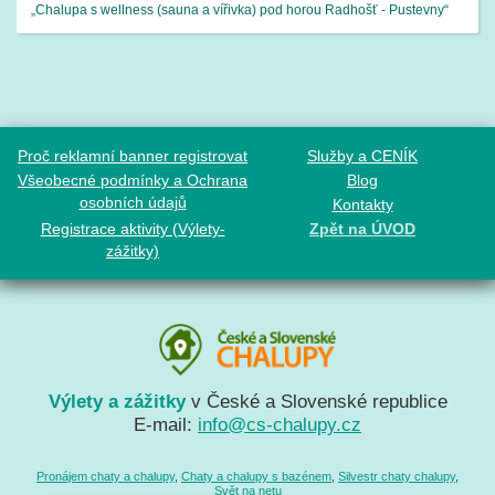
„Chalupa s wellness (sauna a vířivka) pod horou Radhošť - Pustevny“
Proč reklamní banner registrovat
Služby a CENÍK
Všeobecné podmínky a Ochrana
Blog
osobních údajů
Kontakty
Registrace aktivity (Výlety-
Zpět na ÚVOD
zážitky)
Výlety a zážitky
v České a Slovenské republice
E-mail:
info@cs-chalupy.cz
Pronájem chaty a chalupy
,
Chaty a chalupy s bazénem
,
Silvestr chaty chalupy
,
Svět na netu