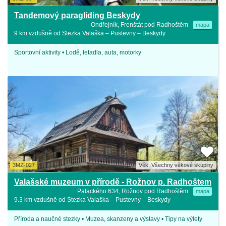
Tandemový paragliding Beskydy
Ondřejník, Frenštát pod Radhoštěm
mapa
9 km vzdušně od Stezka Valaška – Pustevny – Beskydy
Sportovní aktivity • Lodě, letadla, auta, motorky
3MZ-027
Věk: Všechny věkové skupiny
Valašské muzeum v přírodě - Rožnov p. Radhoštem
Palackého 634, Rožnov pod Radhoštěm
mapa
9.3 km vzdušně od Stezka Valaška – Pustevny – Beskydy
Příroda a naučné stezky • Muzea, skanzeny a výstavy • Tipy na výlety