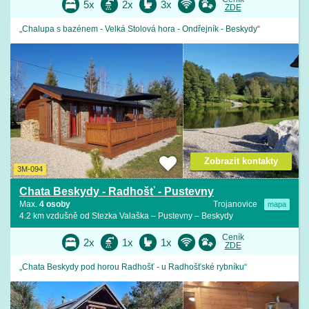
5x
2x
3x
ZDE
„Chalupa s bazénem - Velká Stolová hora - Ondřejník - Beskydy“
Zobrazit kontakty
3M-094
Chata Beskydy - Radhošť - Pustevny
Max.
4 osoby
Trojanovice
mapa
4.2 km vzdušně od Stezka Valaška – Pustevny – Beskydy
Ceník
2x
1x
1x
ZDE
„Chata Beskydy pod horou Radhošť - u Radhošťské rybníku“