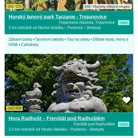
3MZ-020
Věk: Všechny věkové skupiny
Horský lanový park Tarzanie - Trojanovice
Trojanovice-Ráztoka, Trojanovice
mapa
2 km vzdušně od Stezka Valaška – Pustevny – Beskydy
Zábavní parky • Sportovní aktivity • Tipy na výlety • Dětské kouty, herny a
hřiště • Cyklotrasy
3MZ-009
Hora Radhošt – Frenštát pod Radhoštěm
Frenštát pod Radhoštěm
mapa
3.2 km vzdušně od Stezka Valaška – Pustevny – Beskydy