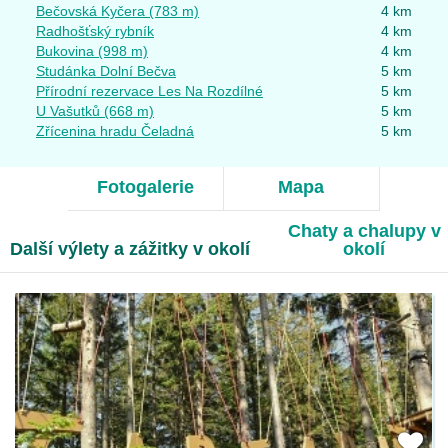
Bečovská Kyčera (783 m)
4 km
Radhošťský rybník
4 km
Bukovina (998 m)
4 km
Studánka Dolní Bečva
5 km
Přírodní rezervace Les Na Rozdílné
5 km
U Vašutků (668 m)
5 km
Zřícenina hradu Čeladná
5 km
Fotogalerie
Mapa
Chaty a chalupy v
Další výlety a zážitky v okolí
okolí