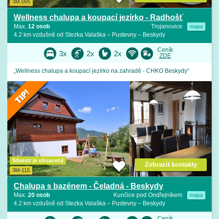
3M-005
Wellness chalupa a koupací jezírko - Radhošť
Max.
12 osob
Trojanovice
mapa
4.2 km vzdušně od Stezka Valaška – Pustevny – Beskydy
Ceník
3x
2x
2x
ZDE
„Wellness chalupa a koupací jezírko na zahradě - CHKO Beskydy“
Silvestr je obsazený
Zobrazit kontakty
3M-115
Chalupa s bazénem - Čeladná - Beskydy
Max.
20 osob
Kunčice pod Ondřejníkem
mapa
4.2 km vzdušně od Stezka Valaška – Pustevny – Beskydy
Ceník