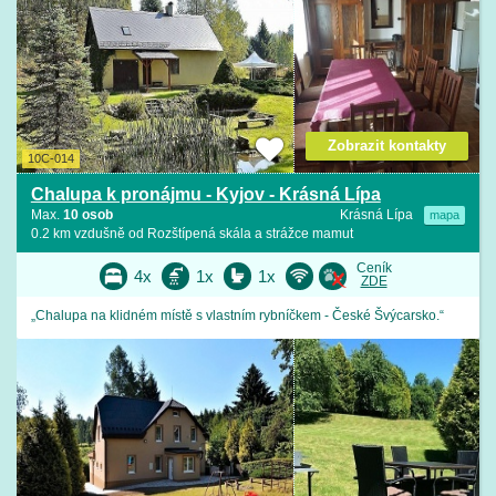
Zobrazit kontakty
10C-014
Chalupa k pronájmu - Kyjov - Krásná Lípa
Max.
10 osob
Krásná Lípa
mapa
0.2 km vzdušně od Rozštípená skála a strážce mamut
Ceník
4x
1x
1x
ZDE
„Chalupa na klidném místě s vlastním rybníčkem - České Švýcarsko.“