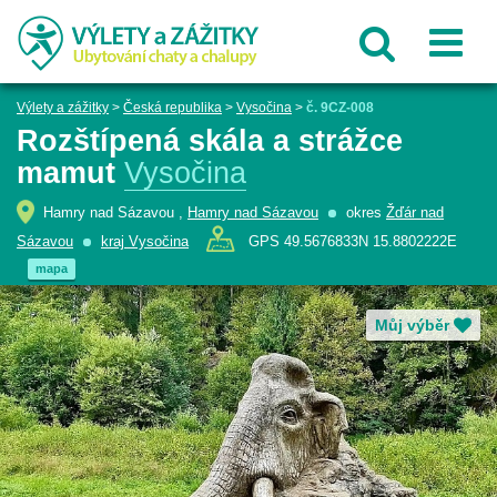
Výlety a zážitky
>
Česká republika
>
Vysočina
>
č. 9CZ-008
Rozštípená skála a strážce
mamut
Vysočina
Hamry nad Sázavou ,
Hamry nad Sázavou
okres
Žďár nad
Sázavou
kraj Vysočina
GPS 49.5676833N 15.8802222E
mapa
Můj výběr