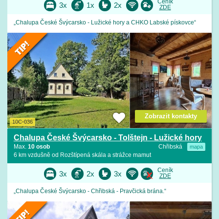
Ceník
3x
1x
2x
ZDE
„Chalupa České Švýcarsko - Lužické hory a CHKO Labské pískovce“
Zobrazit kontakty
10C-036
Chalupa České Švýcarsko - Tolštejn - Lužické hory
Max.
10 osob
Chřibská
mapa
6 km vzdušně od Rozštípená skála a strážce mamut
Ceník
3x
2x
3x
ZDE
„Chalupa České Švýcarsko - Chřibská - Pravčická brána.“