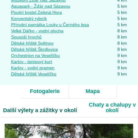
Aquapark - Žďár nad Sázavou
5 km
Poutní kostel Zelená Hora
5 km
Konventský rybník
5 km
Přírodní památka Louky u Černého lesa
5 km
Velké Dářko - vodní plocha
8 km
Sousoší hrochů
8 km
Dětské hřiště Světnov
8 km
Dětské hřiště Škrdlovice
8 km
Orchestrion na Veselíčku
9 km
Karlov - tenisový kurt
9 km
Karlov - vodní pramen
9 km
Dětské hřiště Veselíčko
9 km
Fotogalerie
Mapa
Chaty a chalupy v
Další výlety a zážitky v okolí
okolí