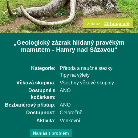
zobrazit
13 fotografií
„Geologický zázrak hlídaný pravěkým
mamutem - Hamry nad Sázavou“
Kategorie:
Příroda a naučné stezky
Tipy na výlety
Věková skupina:
Všechny věkové skupiny
Dostupné s
ANO
kočárkem:
Bezbariérový přístup:
ANO
Dostupnost:
Celoročně
Aktivita:
Venkovní
Nahlásit problém