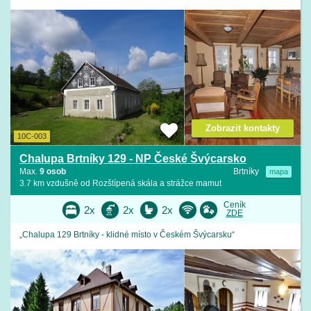
Zobrazit kontakty
10C-003
Chalupa Brtníky 129 - NP České Švýcarsko
Max.
9 osob
Brtníky
mapa
3.7 km vzdušně od Rozštípená skála a strážce mamut
Ceník
2x
2x
2x
ZDE
„Chalupa 129 Brtníky - klidné místo v Českém Švýcarsku“