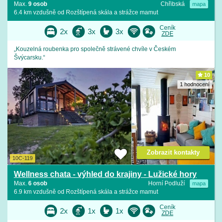
Max.
9 osob
Chřibská
mapa
6.4 km vzdušně od Rozštípená skála a strážce mamut
Ceník
2x
3x
3x
ZDE
„Kouzelná roubenka pro společně strávené chvíle v Českém
Švýcarsku.“
10
1 hodnocení
Zobrazit kontakty
10C-119
Wellness chata - výhled do krajiny - Lužické hory
Max.
6 osob
Horní Podluží
mapa
6.9 km vzdušně od Rozštípená skála a strážce mamut
Ceník
2x
1x
1x
ZDE