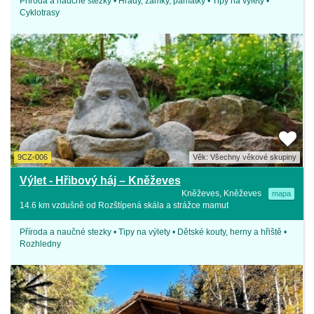
Příroda a naučné stezky • Hrady, zámky, památky • Tipy na výlety •
Cyklotrasy
9CZ-006
Věk: Všechny věkové skupiny
Výlet - Hřibový háj – Kněževes
Kněževes, Kněževes
mapa
14.6 km vzdušně od Rozštípená skála a strážce mamut
Příroda a naučné stezky • Tipy na výlety • Dětské kouty, herny a hřiště •
Rozhledny