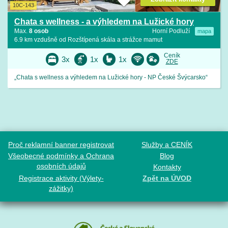
10C-143
Chata s wellness - a výhledem na Lužické hory
Max.
8 osob
Horní Podluží
mapa
6.9 km vzdušně od Rozštípená skála a strážce mamut
Ceník
3x
1x
1x
ZDE
„Chata s wellness a výhledem na Lužické hory - NP České Švýcarsko“
Proč reklamní banner registrovat
Služby a CENÍK
Všeobecné podmínky a Ochrana
Blog
osobních údajů
Kontakty
Registrace aktivity (Výlety-
Zpět na ÚVOD
zážitky)