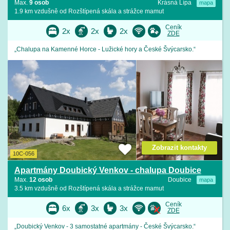
Max.
9 osob
Krásná Lípa
mapa
1.9 km vzdušně od Rozštípená skála a strážce mamut
Ceník
2x
2x
2x
ZDE
„Chalupa na Kamenné Horce - Lužické hory a České Švýcarsko.“
Zobrazit kontakty
10C-056
Apartmány Doubický Venkov - chalupa Doubice
Max.
12 osob
Doubice
mapa
3.5 km vzdušně od Rozštípená skála a strážce mamut
Ceník
6x
3x
3x
ZDE
„Doubický Venkov - 3 samostatné apartmány - České Švýcarsko.“