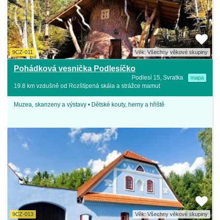
9CZ-011
Věk: Všechny věkové skupiny
Pohádková vesnička Podlesíčko
Podlesí 15, Svratka
mapa
19.8 km vzdušně od Rozštípená skála a strážce mamut
Muzea, skanzeny a výstavy • Dětské kouty, herny a hřiště
9CZ-013
Věk: Všechny věkové skupiny