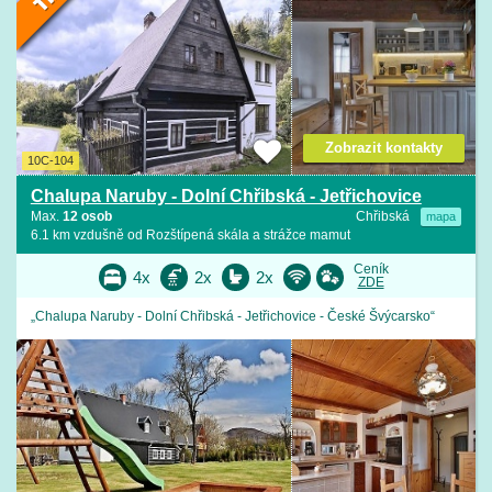
Zobrazit kontakty
10C-104
Chalupa Naruby - Dolní Chřibská - Jetřichovice
Max.
12 osob
Chřibská
mapa
6.1 km vzdušně od Rozštípená skála a strážce mamut
Ceník
4x
2x
2x
ZDE
„Chalupa Naruby - Dolní Chřibská - Jetřichovice - České Švýcarsko“