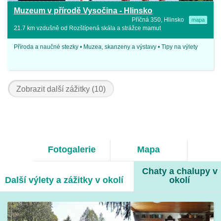
Muzeum v přírodě Vysočina - Hlinsko
Příčná 350, Hlinsko
mapa
21.7 km vzdušně od Rozštípená skála a strážce mamut
Příroda a naučné stezky • Muzea, skanzeny a výstavy • Tipy na výlety
Zobrazit další zážitky (10)
Fotogalerie
Mapa
Chaty a chalupy v
Další výlety a zážitky v okolí
okolí