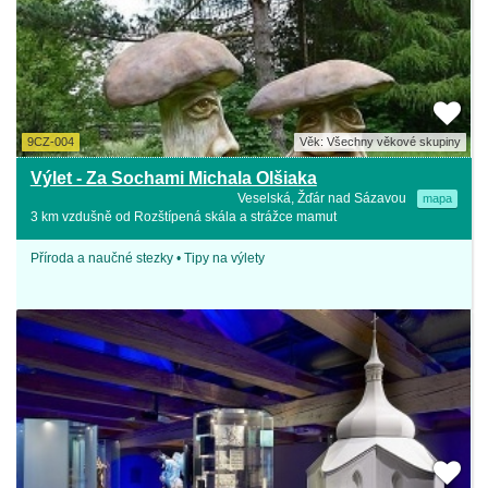
9CZ-004
Věk: Všechny věkové skupiny
Výlet - Za Sochami Michala Olšiaka
Veselská, Žďár nad Sázavou
mapa
3 km vzdušně od Rozštípená skála a strážce mamut
Příroda a naučné stezky • Tipy na výlety