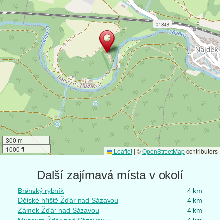
300 m
1000 ft
Leaflet
|
©
OpenStreetMap
contributors
Další zajímavá místa v okolí
Bránský rybník
4 km
Dětské hřiště Žďár nad Sázavou
4 km
Zámek Žďár nad Sázavou
4 km
Muzeum Žďár nad Sázavou
4 km