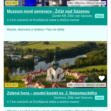
9CZ-021
Věk: Všechny věkové skupiny
Muzeum nové generace - Žďár nad Sázavou
Zámek 8/8, Žďár nad Sázavou
mapa
4.3 km vzdušně od Rozštípená skála a strážce mamut
Muzea, skanzeny a výstavy • Tipy na výlety
9CZ-017
Věk: Všechny věkové skupiny
Zelená hora – poutní kostel sv. J. Nepomuckého
Sychrova, Žďár nad Sázavou
mapa
4.7 km vzdušně od Rozštípená skála a strážce mamut