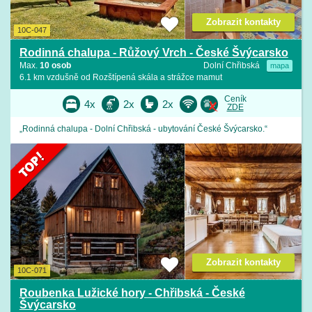
Zobrazit kontakty
10C-047
Rodinná chalupa - Růžový Vrch - České Švýcarsko
Max.
10 osob
Dolní Chřibská
mapa
6.1 km vzdušně od Rozštípená skála a strážce mamut
Ceník
4x
2x
2x
ZDE
„Rodinná chalupa - Dolní Chřibská - ubytování České Švýcarsko.“
Zobrazit kontakty
10C-071
Roubenka Lužické hory - Chřibská - České
Švýcarsko