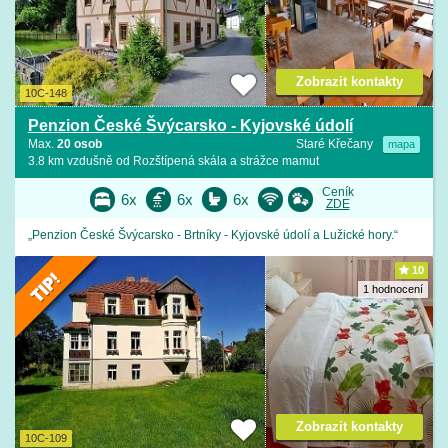
Zobrazit kontakty
10C-148
Penzion České Švýcarsko - Kyjovské údolí
Max.
20 osob
Staré Křečany
mapa
3.8 km vzdušně od Rozštípená skála a strážce mamut
Ceník
6x
6x
6x
ZDE
„Penzion České Švýcarsko - Brtníky - Kyjovské údolí a Lužické hory.“
10
1 hodnocení
Zobrazit kontakty
10C-109