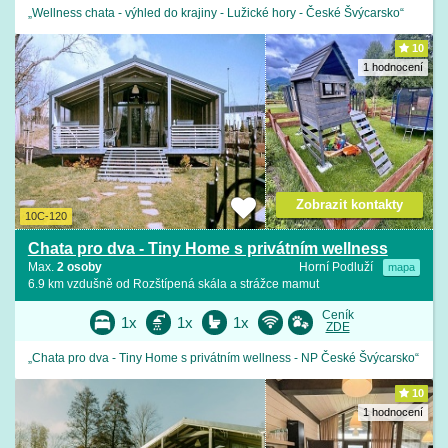
„Wellness chata - výhled do krajiny - Lužické hory - České Švýcarsko“
10
1 hodnocení
Zobrazit kontakty
10C-120
Chata pro dva - Tiny Home s privátním wellness
Max.
2 osoby
Horní Podluží
mapa
6.9 km vzdušně od Rozštípená skála a strážce mamut
Ceník
1x
1x
1x
ZDE
„Chata pro dva - Tiny Home s privátním wellness - NP České Švýcarsko“
10
1 hodnocení