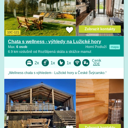
Zobrazit kontakty
10C-121
Chata s wellness - výhledy na Lužické hory
Max.
6 osob
Horní Podluží
mapa
6.9 km vzdušně od Rozštípená skála a strážce mamut
Ceník
2x
1x
1x
ZDE
„Wellness chata s výhledem - Lužické hory a České Švýcarsko.“
Zobrazit kontakty