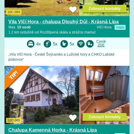
Zobrazit kontakty
10C-093
Vila Vlčí Hora - chalupa Dlouhý Důl - Krásná Lípa
Max.
10 osob
Vlčí Hora
mapa
1.2 km vzdušně od Rozštípená skála a strážce mamut
Ceník
4x
5x
5x
ZDE
„Vila Vlčí Hora - České Švýcarsko a Lužické hory a CHKO Labské
pískovce“
Zobrazit kontakty
10C-065
Chalupa Kamenná Horka - Krásná Lípa