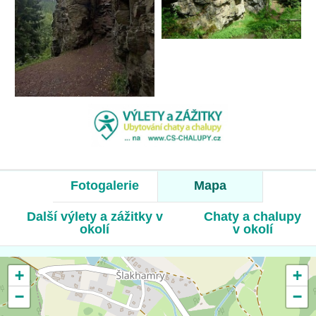
Fotogalerie
Mapa
Další výlety a zážitky v
Chaty a chalupy
okolí
v okolí
+
+
−
−