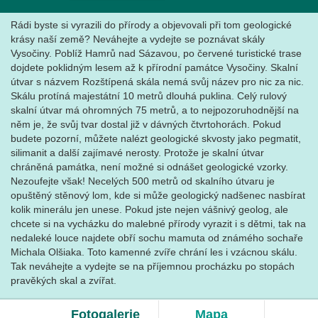
Rádi byste si vyrazili do přírody a objevovali při tom geologické
krásy naší země? Neváhejte a vydejte se poznávat skály
Vysočiny. Poblíž Hamrů nad Sázavou, po červené turistické trase
dojdete poklidným lesem až k přírodní památce Vysočiny. Skalní
útvar s názvem Rozštípená skála nemá svůj název pro nic za nic.
Skálu protíná majestátní 10 metrů dlouhá puklina. Celý rulový
skalní útvar má ohromných 75 metrů, a to nejpozoruhodnější na
něm je, že svůj tvar dostal již v dávných čtvrtohorách. Pokud
budete pozorní, můžete nalézt geologické skvosty jako pegmatit,
silimanit a další zajímavé nerosty. Protože je skalní útvar
chráněná památka, není možné si odnášet geologické vzorky.
Nezoufejte však! Necelých 500 metrů od skalního útvaru je
opuštěný stěnový lom, kde si může geologický nadšenec nasbírat
kolik minerálu jen unese. Pokud jste nejen vášnivý geolog, ale
chcete si na vycházku do malebné přírody vyrazit i s dětmi, tak na
nedaleké louce najdete obří sochu mamuta od známého sochaře
Michala Olšiaka. Toto kamenné zvíře chrání les i vzácnou skálu.
Tak neváhejte a vydejte se na příjemnou procházku po stopách
pravěkých skal a zvířat.
Fotogalerie
Mapa