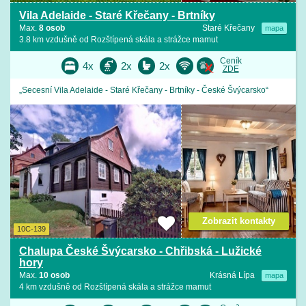
Vila Adelaide - Staré Křečany - Brtníky
Max.
8 osob
Staré Křečany
mapa
3.8 km vzdušně od Rozštípená skála a strážce mamut
Ceník
4x
2x
2x
ZDE
„Secesní Vila Adelaide - Staré Křečany - Brtníky - České Švýcarsko“
Zobrazit kontakty
10C-139
Chalupa České Švýcarsko - Chřibská - Lužické
hory
Max.
10 osob
Krásná Lípa
mapa
4 km vzdušně od Rozštípená skála a strážce mamut