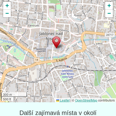
+
+
−
−
300 m
500 ft
Leaflet
|
©
OpenStreetMap
contributors
Další zajímavá místa v okolí