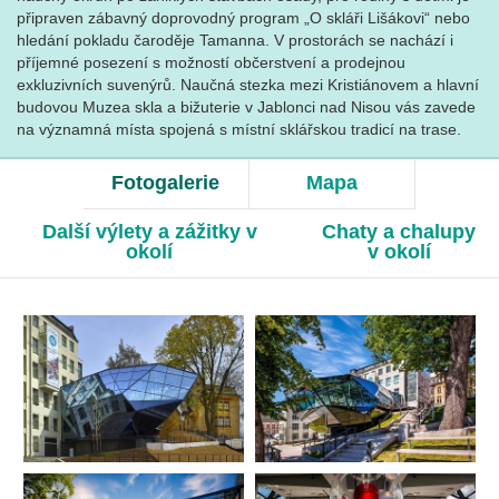
připraven zábavný doprovodný program „O skláři Lišákovi“ nebo
hledání pokladu čaroděje Tamanna. V prostorách se nachází i
příjemné posezení s možností občerstvení a prodejnou
exkluzivních suvenýrů. Naučná stezka mezi Kristiánovem a hlavní
budovou Muzea skla a bižuterie v Jablonci nad Nisou vás zavede
na významná místa spojená s místní sklářskou tradicí na trase.
Fotogalerie
Mapa
Další výlety a zážitky v
Chaty a chalupy
okolí
v okolí