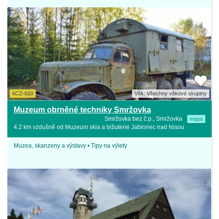
6CZ-020
Věk: Všechny věkové skupiny
Muzeum obrněné techniky Smržovka
Smržovka bez č.p., Smržovka
mapa
4.2 km vzdušně od Muzeum skla a bižuterie Jablonec nad Nisou
Muzea, skanzeny a výstavy • Tipy na výlety