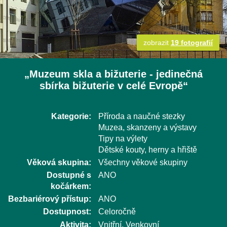
zobrazit
19 fotografií
„Muzeum skla a bižuterie - jedinečná
sbírka bižuterie v celé Evropě“
Kategorie:
Příroda a naučné stezky
Muzea, skanzeny a výstavy
Tipy na výlety
Dětské kouty, herny a hřiště
Věková skupina:
Všechny věkové skupiny
Dostupné s
ANO
kočárkem:
Bezbariérový přístup:
ANO
Dostupnost:
Celoročně
Aktivita:
Vnitřní, Venkovní