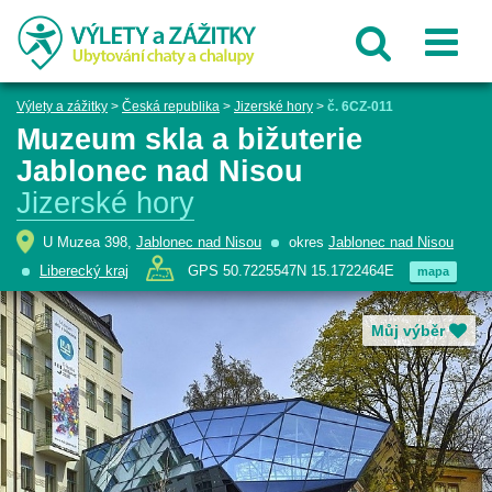
Výlety a zážitky
>
Česká republika
>
Jizerské hory
>
č. 6CZ-011
Muzeum skla a bižuterie
Jablonec nad Nisou
Jizerské hory
U Muzea 398,
Jablonec nad Nisou
okres
Jablonec nad Nisou
Liberecký kraj
GPS 50.7225547N 15.1722464E
mapa
Můj výběr