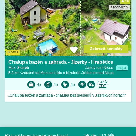
10
3 hodnocení
Zobrazit kontakty
6C-011
Chalupa bazén a zahrada - Jizerky - Hrabětice
Max.
8 osob
Janov nad Nisou
mapa
5.3 km vzdušně od Muzeum skla a bižuterie Jablonec nad Nisou
Ceník
4x
1x
1x
ZDE
„Chalupa bazén a zahrada - chalupa bez sousedů v Jizerských horách“
Proč reklamní banner registrovat
Služby a CENÍK