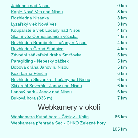
Jablonec nad Nisou
0 km
Kaple Nová Ves nad Nisou
3 km
Rozhledna Nisanka
3 km
Lyžařský vlek Nová Ves
3 km
Koupaliště a vlek Lučany nad Nisou
4 km
Skalní věž Černostudniční věžička
4 km
Rozhledna Bramberk - Lučany n Nisou
4 km
Rozhledna Černá Studnice
4 km
Závodní sáňkařská dráha Smržovka
5 km
Paragliding - Nebeský zážitek
5 km
Bobová dráha Janov n. Nisou
5 km
Kozí farma Pěnčín
6 km
Rozhledna Slovanka - Lučany nad Nisou
6 km
Ski areál Severák - Janov nad Nisou
6 km
Lanový park - Janov nad Nisou
6 km
Buková hora (836 m)
7 km
Webkamery v okolí
Webkamera Kutná hora - Čáslav - Kolín
86 km
Webkamera přehrada Seč - CHKO Železné hory
105 km