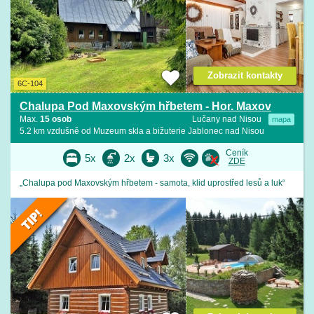
Zobrazit kontakty
6C-104
Chalupa Pod Maxovským hřbetem - Hor. Maxov
Max.
15 osob
Lučany nad Nisou
mapa
5.2 km vzdušně od Muzeum skla a bižuterie Jablonec nad Nisou
Ceník
5x
2x
3x
ZDE
„Chalupa pod Maxovským hřbetem - samota, klid uprostřed lesů a luk“