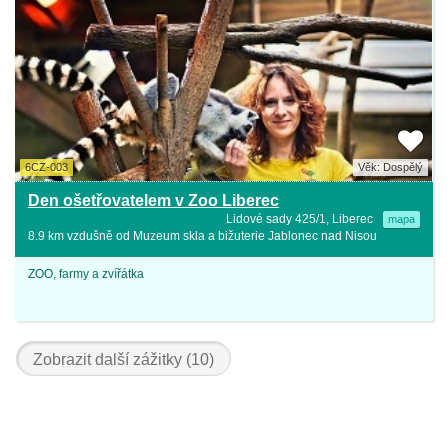
6CZ-003
Věk: Dospělý
Den ošetřovatelem v Zoo Liberec
Lidové sady 425/1, Liberec
mapa
8.9 km vzdušně od Muzeum skla a bižuterie Jablonec nad Nisou
ZOO, farmy a zvířátka
Zobrazit další zážitky (10)