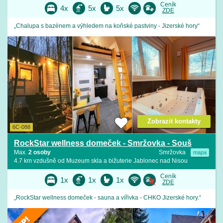
Ceník
4x
5x
5x
ZDE
„Chalupa s bazénem a výhledem na koňské pastviny - Jizerské hory“
Zobrazit kontakty
6C-088
RockStar wellness domeček - Smržovka - Souš
Max.
2 osoby
Smržovka
mapa
4.7 km vzdušně od Muzeum skla a bižuterie Jablonec nad Nisou
Ceník
1x
1x
1x
ZDE
„RockStar wellness domeček - sauna a vířivka - CHKO Jizerské hory.“