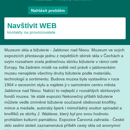
Nahlásit problém
Navštívit WEB
kontakty na provozovatele
Muzeum skla a bižuterie - Jablonec nad Nisou. Muzeum ve svých
expozicích přestavuje jednu z největších sbírek skla v Čechách a
svým rozsahem zcela jedinečnou sbírku bižuterie v rámci celé
Evropy. Na žádném místě na světě než právě v jabloneckém
muzeu nenajdete všechny druhy bižuterie podle materiálu,
technologií a sortimentu. Budova muzea byla vystavěna v roce
1904 v secesním stylu a najdete ji v samotném centru města
Jablonce nad Nisou. Nabízí to nejlepší z rozsáhlých sbírkových
fondů muzea. Ve stálé expozici Nekonečný příběh bižuterie
můžete vedle zmíněné bižuterie současně obdivovat knoflíky,
mince a medaile, autorský šperk i mimořádný soubor spínadel a
knoflíků ze sbírky J. Waldese, který byl pro svou hodnotu
prohlášen kulturní památkou. Expozice Čarovná zahrada - České
sklo sedmi století zaznamenává příběh cesty skla od anonymní