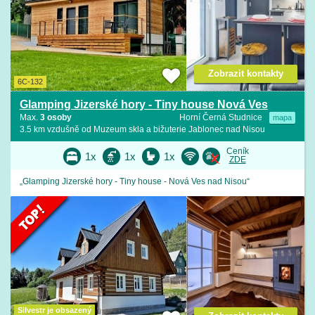
Zobrazit kontakty
6C-132
Glamping Jizerské hory - Tiny house Nová Ves
Max.
3 osoby
Horní Černá Studnice
mapa
3.5 km vzdušně od Muzeum skla a bižuterie Jablonec nad Nisou
Ceník
1x
1x
1x
ZDE
„Glamping Jizerské hory - Tiny house - Nová Ves nad Nisou“
Silvestr je obsazený