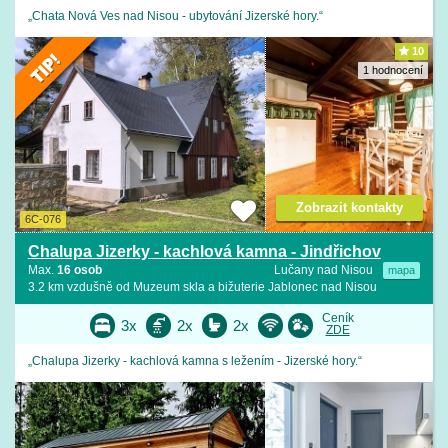
„Chata Nová Ves nad Nisou - ubytování Jizerské hory.“
10
1 hodnocení
Zobrazit kontakty
6C-076
Chalupa Jizerky - kachlová kamna - Jindřichov
Max.
16 osob
Lučany nad Nisou
mapa
3.2 km vzdušně od Muzeum skla a bižuterie Jablonec nad Nisou
Ceník
3x
2x
2x
ZDE
„Chalupa Jizerky - kachlová kamna s ležením - Jizerské hory.“