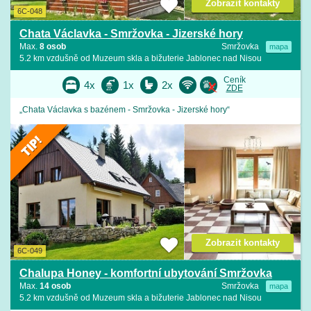
Zobrazit kontakty
6C-048
Chata Václavka - Smržovka - Jizerské hory
Max.
8 osob
Smržovka
mapa
5.2 km vzdušně od Muzeum skla a bižuterie Jablonec nad Nisou
Ceník
4x
1x
2x
ZDE
„Chata Václavka s bazénem - Smržovka - Jizerské hory“
Zobrazit kontakty
6C-049
Chalupa Honey - komfortní ubytování Smržovka
Max.
14 osob
Smržovka
mapa
5.2 km vzdušně od Muzeum skla a bižuterie Jablonec nad Nisou