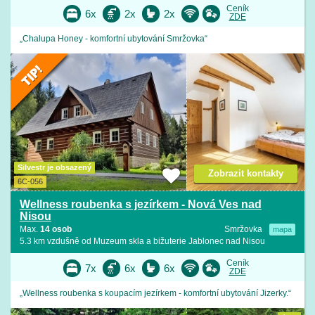
Ceník
6x
2x
2x
ZDE
„Chalupa Honey - komfortní ubytování Smržovka“
Silvestr je obsazený
Zobrazit kontakty
6C-056
Wellness roubenka s jezírkem - Nová Ves nad
Nisou
Max.
14 osob
Smržovka
mapa
5.3 km vzdušně od Muzeum skla a bižuterie Jablonec nad Nisou
Ceník
7x
6x
6x
ZDE
„Wellness roubenka s koupacím jezírkem - komfortní ubytování Jizerky.“