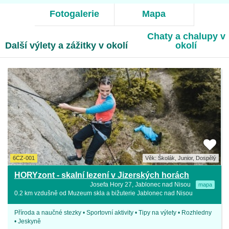
Fotogalerie
Mapa
Chaty a chalupy v
Další výlety a zážitky v okolí
okolí
6CZ-001
Věk: Školák, Junior, Dospělý
HORYzont - skalní lezení v Jizerských horách
Josefa Hory 27, Jablonec nad Nisou
mapa
0.2 km vzdušně od Muzeum skla a bižuterie Jablonec nad Nisou
Příroda a naučné stezky • Sportovní aktivity • Tipy na výlety • Rozhledny
• Jeskyně