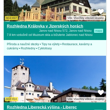
6CZ-017
Věk: Všechny věkové skupiny
Rozhledna Královka v Jizerských horách
Janov nad Nisou 572, Janov nad Nisou
mapa
7.8 km vzdušně od Muzeum skla a bižuterie Jablonec nad Nisou
Příroda a naučné stezky • Tipy na výlety • Restaurace, kavárny a
cukrárny • Rozhledny • Cyklotrasy
6CZ-014
Věk: Všechny věkové skupiny
Rozhledna Liberecká výšina - Liberec