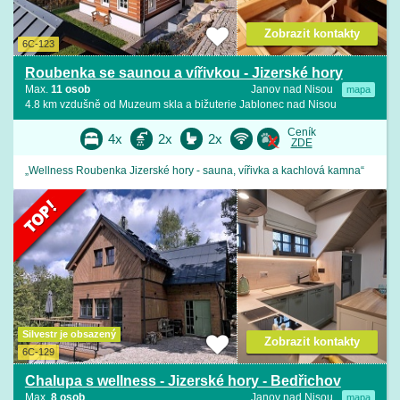
Zobrazit kontakty
6C-123
Roubenka se saunou a vířivkou - Jizerské hory
Max.
11 osob
Janov nad Nisou
mapa
4.8 km vzdušně od Muzeum skla a bižuterie Jablonec nad Nisou
Ceník
4x
2x
2x
ZDE
„Wellness Roubenka Jizerské hory - sauna, vířivka a kachlová kamna“
Silvestr je obsazený
Zobrazit kontakty
6C-129
Chalupa s wellness - Jizerské hory - Bedřichov
Max.
8 osob
Janov nad Nisou
mapa