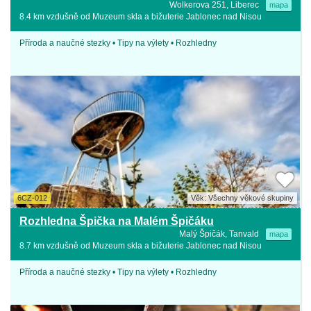
Wolkerova 251, Liberec
mapa
8.4 km vzdušně od Muzeum skla a bižuterie Jablonec nad Nisou
Příroda a naučné stezky • Tipy na výlety • Rozhledny
6CZ-012
Věk: Všechny věkové skupiny
Rozhledna Špička na Malém Špičáku
Malý Špičák, Tanvald
mapa
8.7 km vzdušně od Muzeum skla a bižuterie Jablonec nad Nisou
Příroda a naučné stezky • Tipy na výlety • Rozhledny