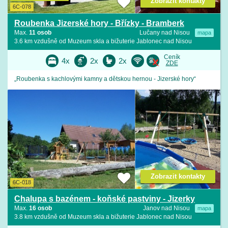
Zobrazit kontakty
6C-078
Roubenka Jizerské hory - Břízky - Bramberk
Max.
11 osob
Lučany nad Nisou
mapa
3.6 km vzdušně od Muzeum skla a bižuterie Jablonec nad Nisou
Ceník
4x
2x
2x
ZDE
„Roubenka s kachlovými kamny a dětskou hernou - Jizerské hory“
Zobrazit kontakty
6C-018
Chalupa s bazénem - koňské pastviny - Jizerky
Max.
16 osob
Janov nad Nisou
mapa
3.8 km vzdušně od Muzeum skla a bižuterie Jablonec nad Nisou