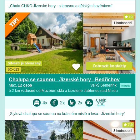
„Chata CHKO Jizerské hory - s terasou a dětským bazénkem“
10
1 hodnocení
Silvestr je obsazený
Zobrazit kontakty
6C-013
Chalupa se saunou - Jizerské hory - Bedřichov
Max.
12 osob
Velký Semerink
mapa
5.2 km vzdušně od Muzeum skla a bižuterie Jablonec nad Nisou
Ceník
4x
2x
2x
ZDE
„Stylová chalupa se saunou na krásném místě u lesa - Jizerské hory“
7.9
3 hodnocení