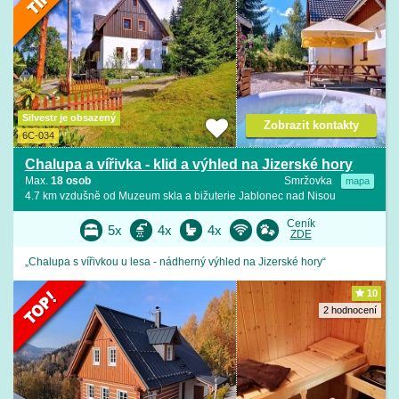
Silvestr je obsazený
Zobrazit kontakty
6C-034
Chalupa a vířivka - klid a výhled na Jizerské hory
Max.
18 osob
Smržovka
mapa
4.7 km vzdušně od Muzeum skla a bižuterie Jablonec nad Nisou
Ceník
5x
4x
4x
ZDE
„Chalupa s vířivkou u lesa - nádherný výhled na Jizerské hory“
10
2 hodnocení