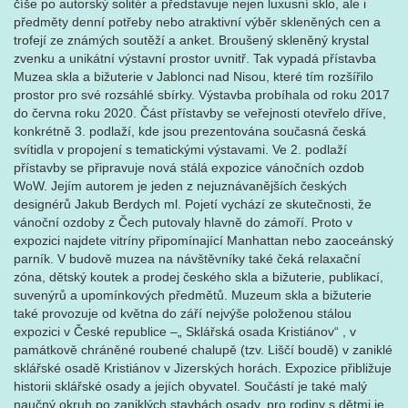
číše po autorský solitér a představuje nejen luxusní sklo, ale i
předměty denní potřeby nebo atraktivní výběr skleněných cen a
trofejí ze známých soutěží a anket. Broušený skleněný krystal
zvenku a unikátní výstavní prostor uvnitř. Tak vypadá přístavba
Muzea skla a bižuterie v Jablonci nad Nisou, které tím rozšířilo
prostor pro své rozsáhlé sbírky. Výstavba probíhala od roku 2017
do června roku 2020. Část přístavby se veřejnosti otevřelo dříve,
konkrétně 3. podlaží, kde jsou prezentována současná česká
svítidla v propojení s tematickými výstavami. Ve 2. podlaží
přístavby se připravuje nová stálá expozice vánočních ozdob
WoW. Jejím autorem je jeden z nejuznávanějších českých
designérů Jakub Berdych ml. Pojetí vychází ze skutečnosti, že
vánoční ozdoby z Čech putovaly hlavně do zámoří. Proto v
expozici najdete vitríny připomínající Manhattan nebo zaoceánský
parník. V budově muzea na návštěvníky také čeká relaxační
zóna, dětský koutek a prodej českého skla a bižuterie, publikací,
suvenýrů a upomínkových předmětů. Muzeum skla a bižuterie
také provozuje od května do září nejvýše položenou stálou
expozici v České republice –„ Sklářská osada Kristiánov“ , v
památkově chráněné roubené chalupě (tzv. Liščí boudě) v zaniklé
sklářské osadě Kristiánov v Jizerských horách. Expozice přibližuje
historii sklářské osady a jejích obyvatel. Součástí je také malý
naučný okruh po zaniklých stavbách osady, pro rodiny s dětmi je