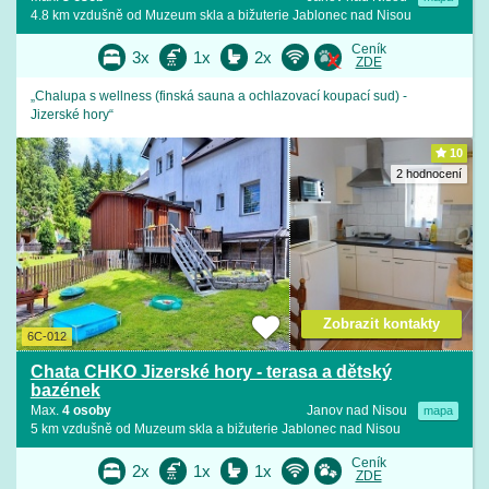
4.8 km vzdušně od Muzeum skla a bižuterie Jablonec nad Nisou
Ceník
3x
1x
2x
ZDE
„Chalupa s wellness (finská sauna a ochlazovací koupací sud) -
Jizerské hory“
10
2 hodnocení
Zobrazit kontakty
6C-012
Chata CHKO Jizerské hory - terasa a dětský
bazének
Max.
4 osoby
Janov nad Nisou
mapa
5 km vzdušně od Muzeum skla a bižuterie Jablonec nad Nisou
Ceník
2x
1x
1x
ZDE