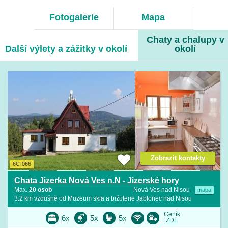
Fotogalerie
Mapa
Chaty a chalupy v
Další výlety a zážitky v okolí
okolí
Zobrazit kontakty
6C-066
Chata Jizerka Nová Ves n.N - Jizerské hory
Max.
20 osob
Nová Ves nad Nisou
mapa
3.2 km vzdušně od Muzeum skla a bižuterie Jablonec nad Nisou
Ceník
6x
5x
5x
ZDE